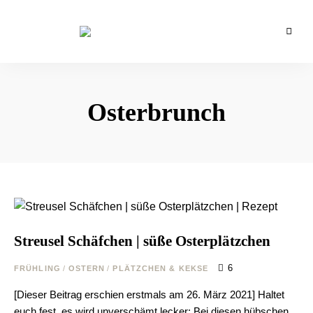
Backblog
aus
La
Berlin
Crema
Osterbrunch
Streusel Schäfchen | süße Osterplätzchen
6
FRÜHLING
/
OSTERN
/
PLÄTZCHEN & KEKSE
[Dieser Beitrag erschien erstmals am 26. März 2021] Haltet
euch fest, es wird unverschämt lecker: Bei diesen hübschen