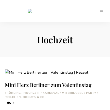
Backblog
aus
La
Berlin
Crema
Hochzeit
Mini Herz Berliner zum Valentinstag
FRÜHLING
/
HOCHZEIT
/
KARNEVAL
/
MITBRINGSEL
/
PARTY
/
TEILCHEN, DONUTS & CO.
3