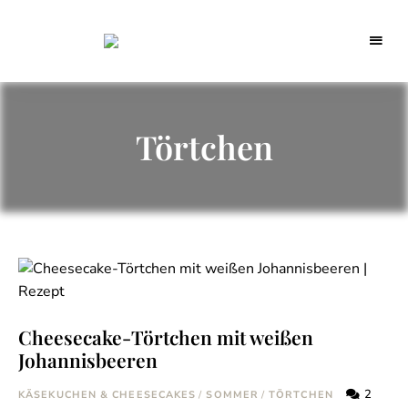
Backblog
aus
La
Berlin
Crema
Törtchen
Cheesecake-Törtchen mit weißen
Johannisbeeren
2
KÄSEKUCHEN & CHEESECAKES
/
SOMMER
/
TÖRTCHEN