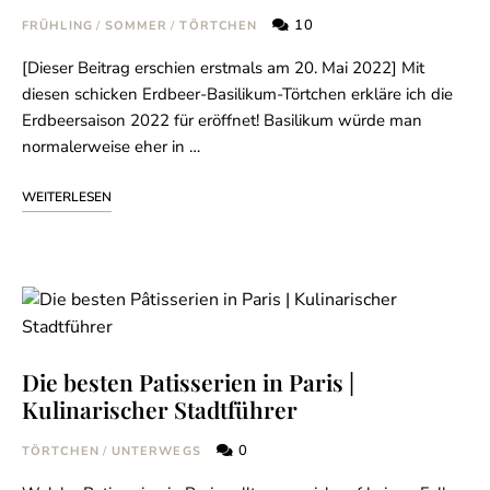
10
FRÜHLING
/
SOMMER
/
TÖRTCHEN
[Dieser Beitrag erschien erstmals am 20. Mai 2022] Mit
diesen schicken Erdbeer-Basilikum-Törtchen erkläre ich die
Erdbeersaison 2022 für eröffnet! Basilikum würde man
normalerweise eher in …
WEITERLESEN
Nie wieder ein Rezept
Die besten Patisserien in Paris |
verpassen!
Kulinarischer Stadtführer
0
TÖRTCHEN
/
UNTERWEGS
Verpasse kein Rezept mehr und erhalte