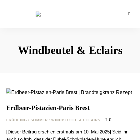
Backblog
aus
La
Berlin
Crema
Windbeutel & Eclairs
Erdbeer-Pistazien-Paris Brest
0
FRÜHLING
/
SOMMER
/
WINDBEUTEL & ECLAIRS
[Dieser Beitrag erschien erstmals am 10. Mai 2025] Seid ihr
auch so froh, dass der Dubai-Schokoladen-Hype endlich