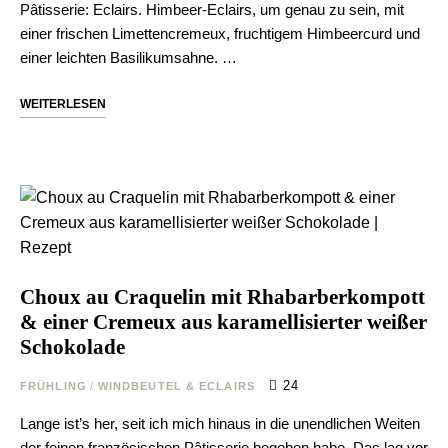
Pâtisserie: Eclairs. Himbeer-Eclairs, um genau zu sein, mit
einer frischen Limettencremeux, fruchtigem Himbeercurd und
einer leichten Basilikumsahne. …
WEITERLESEN
Choux au Craquelin mit Rhabarberkompott
& einer Cremeux aus karamellisierter weißer
Schokolade
24
FRÜHLING
/
WINDBEUTEL & ECLAIRS
Lange ist’s her, seit ich mich hinaus in die unendlichen Weiten
der feinen französischen Pâtisserie begeben habe. Das lag vor