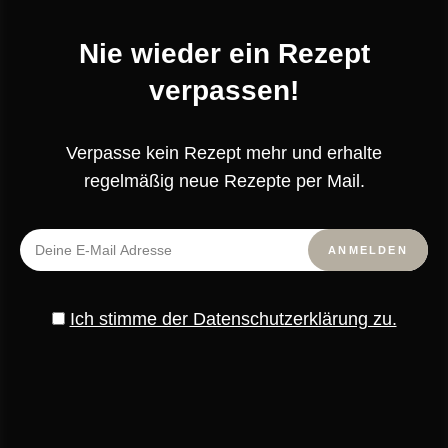
geben und 5-10 Minuten abkühlen lassen. Das Ei gut
verquirlen und nach und nach in kleinen Portionen zu
Nie wieder ein Rezept
dem abgekühlten Teig geben und immer wieder gut
verpassen!
einarbeiten, bis ein glatter, glänzender Teig
entstanden ist.
Verpasse kein Rezept mehr und erhalte
regelmäßig neue Rezepte per Mail.
Den Backofen auf 220°C Ober- und Unterhitze
vorheizen. Den fertigen Brandteig in einen
Spritzbeutel mit Lochtülle füllen und auf ein mit
Backpapier belegtes Backblech 10 gleichmäßige
Bällchen mit etwa 3cm Durchmesser mit ausreichend
Ich stimme der Datenschutzerklärung zu.
Abstand aufspritzen. Den Craquelin aus dem
Tiefkühler nehmen, 2 Minuten auftauen lassen und
dann vorsichtig 10 Kreise mit 4cm Durchmesser
daraus ausstechen (den übrigen Craquelin-Teig
wieder zurück ins Gefrierfach legen). Je einen Kreis