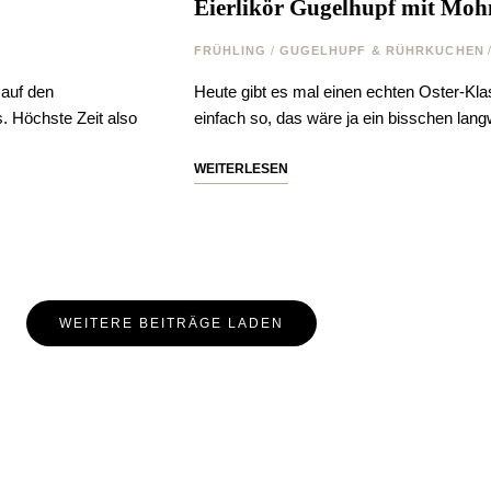
Eierlikör Gugelhupf mit Moh
FRÜHLING
/
GUGELHUPF & RÜHRKUCHEN
 auf den
Heute gibt es mal einen echten Oster-Klass
 Höchste Zeit also
einfach so, das wäre ja ein bisschen lan
WEITERLESEN
WEITERE BEITRÄGE LADEN
 wieder ein Rezept verpas
kein Rezept mehr und erhalte regelmäßig neue Rezepte