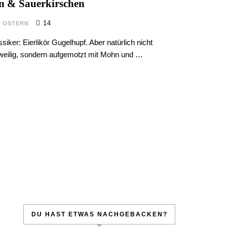
n & Sauerkirschen
14
/
OSTERN
iker: Eierlikör Gugelhupf. Aber natürlich nicht
gweilig, sondern aufgemotzt mit Mohn und …
sen!
 per Mail.
DU HAST ETWAS NACHGEBACKEN?