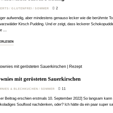
2
SERTS
/
GLUTENFREI
/
SOMMER
ger aufwendig, aber mindestens genauso lecker wie die berühmte Tort
arzwälder Kirsch Pudding. Und er zeigt, dass leckerer Schokopudd
ige …
ERLESEN
wnies mit gerösteten Sauerkirschen
11
WNIES & BLECHKUCHEN
/
SOMMER
ser Beitrag erschien erstmals 10. September 2022] So langsam kann
koladiges Soulfood nachdenken, oder? Ich hätte da ein paar super s