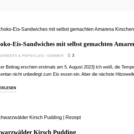
oko-Eis-Sandwiches mit selbst gemachten Amare
3
 SORBETS & POPSICLES
/
SOMMER
ser Beitrag erschien erstmals am 5. August 2023] Ich weiß, die Tempe
ntan nicht unbedingt zum Eis essen ein. Aber die nächste Hitzewe
ERLESEN
warzwälder Kirsch Pudding