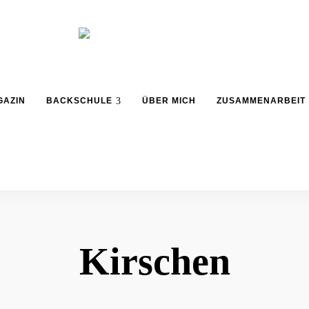
Backblog
aus
La
Berlin
GAZIN
BACKSCHULE
ÜBER MICH
ZUSAMMENARBEIT
Crema
Kirschen