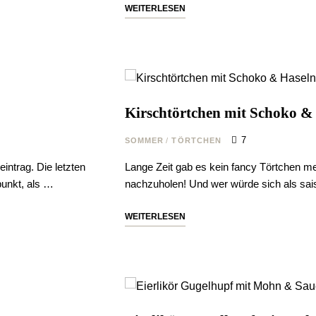
WEITERLESEN
Kirschtörtchen mit Schoko &
7
SOMMER
/
TÖRTCHEN
intrag. Die letzten
Lange Zeit gab es kein fancy Törtchen me
punkt, als …
nachzuholen! Und wer würde sich als sai
WEITERLESEN