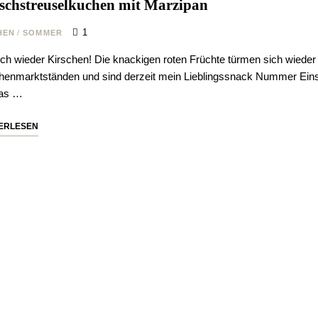
schstreuselkuchen mit Marzipan
1
HEN
/
SOMMER
ich wieder Kirschen! Die knackigen roten Früchte türmen sich wieder
enmarktständen und sind derzeit mein Lieblingssnack Nummer Eins.
das …
ERLESEN
trags-
vigation
Nie
Verpasse 