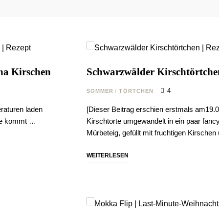
na Kirschen
Schwarzwälder Kirschtörtche
4
SOMMER
/
TÖRTCHEN
raturen laden
[Dieser Beitrag erschien erstmals am19.
lle kommt …
Kirschtorte umgewandelt in ein paar fan
Mürbeteig, gefüllt mit fruchtigen Kirsche
WEITERLESEN