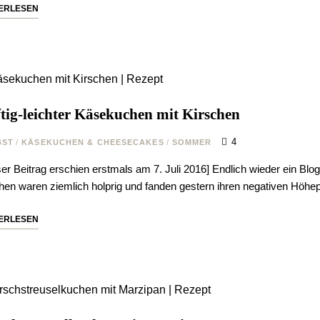
ERLESEN
tig-leichter Käsekuchen mit Kirschen
4
BST
/
KÄSEKUCHEN & CHEESECAKES
/
SOMMER
er Beitrag erschien erstmals am 7. Juli 2016] Endlich wieder ein Bloge
en waren ziemlich holprig und fanden gestern ihren negativen Höhe
ERLESEN