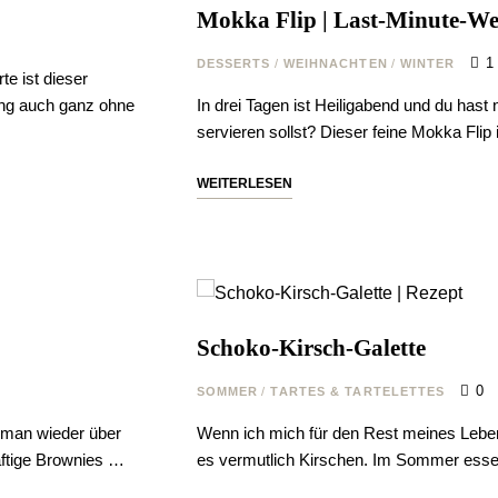
Mokka Flip | Last-Minute-We
1
DESSERTS
/
WEIHNACHTEN
/
WINTER
e ist dieser
ing auch ganz ohne
In drei Tagen ist Heiligabend und du ha
servieren sollst? Dieser feine Mokka Fli
WEITERLESEN
Schoko-Kirsch-Galette
0
SOMMER
/
TARTES & TARTELETTES
 man wieder über
Wenn ich mich für den Rest meines Leben
aftige Brownies …
es vermutlich Kirschen. Im Sommer esse 