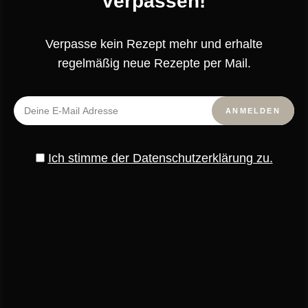
verpassen!
vermischen und 30 Minuten stehen lassen, damit die
Kirschen Saft ziehen. Anschließend aufkochen und
Verpasse kein Rezept mehr und erhalte
unter Rühren fünf Minuten köcheln lassen. Vom Herd
regelmäßig neue Rezepte per Mail.
nehmen und abkühlen lassen.
Zum Servieren die Sahne steif schlagen und in einen
Spritzbeutel mit Sterntülle füllen. Den Schokopudding
aus den Förmchen stürzen und die Mitte der
Ich stimme der Datenschutzerklärung zu.
Gugelhupfe mit der abgekühlten Kirschsauce füllen.
Dann je eine Rosette Schlagsahne auf jeden
Gugelhupf spritzen und mit einer frischen Kirsche und
Schokoraspeln servieren.
Fröhliches Naschen!