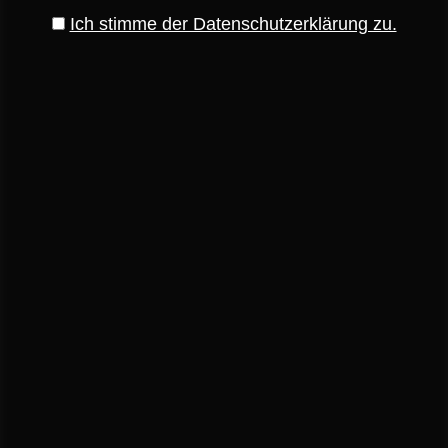
Ich stimme der Datenschutzerklärung zu.
Schoko-Cassis- und Mohn- Zitronen-Spitzbuben | Der
Plätzchen Klassiker mal anders
Zimtsterne | Ein Klassiker auf dem Plätzchenteller
Alfajores | Köstliche Plätzchen aus Südamerika