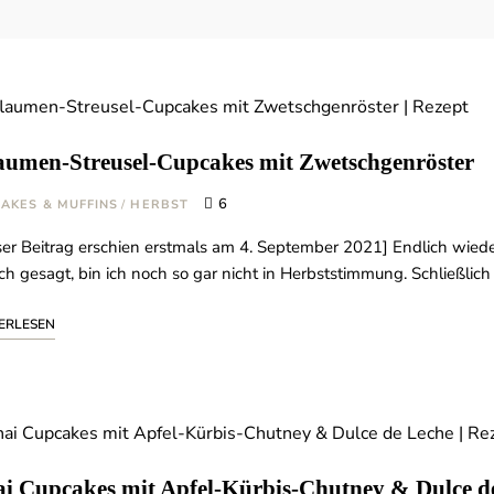
aumen-Streusel-Cupcakes mit Zwetschgenröster
6
AKES & MUFFINS
/
HERBST
ser Beitrag erschien erstmals am 4. September 2021] Endlich wie
ich gesagt, bin ich noch so gar nicht in Herbststimmung. Schließli
ERLESEN
i Cupcakes mit Apfel-Kürbis-Chutney & Dulce d