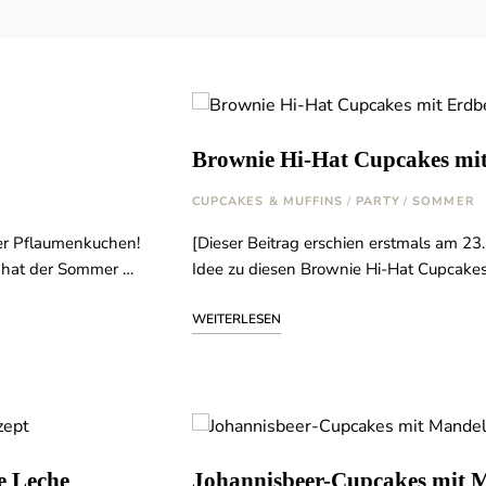
Brownie Hi-Hat Cupcakes mi
CUPCAKES & MUFFINS
/
PARTY
/
SOMMER
der Pflaumenkuchen!
[Dieser Beitrag erschien erstmals am 23.
ch hat der Sommer …
Idee zu diesen Brownie Hi-Hat Cupcakes
WEITERLESEN
e Leche
Johannisbeer-Cupcakes mit M