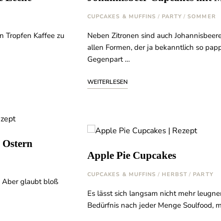
CUPCAKES & MUFFINS
/
PARTY
/
SOMMER
n Tropfen Kaffee zu
Neben Zitronen sind auch Johannisbeere
allen Formen, der ja bekanntlich so pap
Gegenpart …
WEITERLESEN
 Ostern
Apple Pie Cupcakes
CUPCAKES & MUFFINS
/
HERBST
/
PARTY
… Aber glaubt bloß
Es lässt sich langsam nicht mehr leugne
Bedürfnis nach jeder Menge Soulfood, 