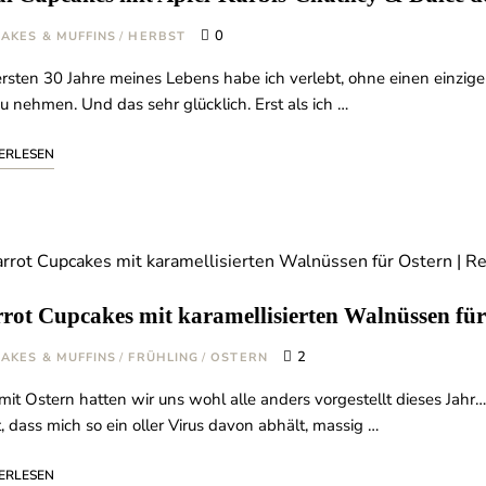
0
AKES & MUFFINS
/
HERBST
ersten 30 Jahre meines Lebens habe ich verlebt, ohne einen einzige
zu nehmen. Und das sehr glücklich. Erst als ich …
ERLESEN
rot Cupcakes mit karamellisierten Walnüssen für
2
AKES & MUFFINS
/
FRÜHLING
/
OSTERN
mit Ostern hatten wir uns wohl alle anders vorgestellt dieses Jahr
t, dass mich so ein oller Virus davon abhält, massig …
ERLESEN