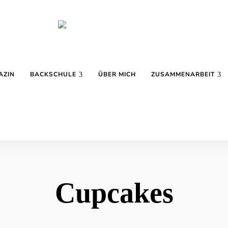
Backblog
aus
La
Berlin
AZIN
BACKSCHULE
ÜBER MICH
ZUSAMMENARBEIT
Crema
Cupcakes