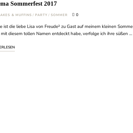
ma Sommerfest 2017
0
AKES & MUFFINS
/
PARTY
/
SOMMER
e ist die liebe Lisa von Freude² zu Gast auf meinem kleinen Sommerf
 mit diesem tollen Namen entdeckt habe, verfolge ich ihre süßen …
ERLESEN