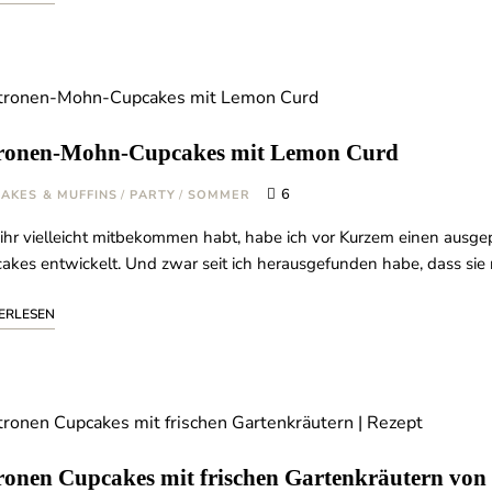
ronen-Mohn-Cupcakes mit Lemon Curd
6
AKES & MUFFINS
/
PARTY
/
SOMMER
ihr vielleicht mitbekommen habt, habe ich vor Kurzem einen ausgep
akes entwickelt. Und zwar seit ich herausgefunden habe, dass sie
ERLESEN
ronen Cupcakes mit frischen Gartenkräutern von 