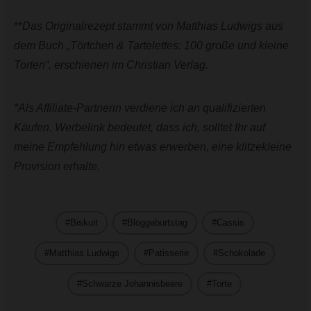
**
Das Originalrezept stammt von Matthias Ludwigs aus
dem Buch „Törtchen & Tartelettes: 100 große und kleine
Torten“, erschienen im Christian Verlag.
*Als Affiliate-Partnerin verdiene ich an qualifizierten
Käufen. Werbelink bedeutet, dass ich, solltet Ihr auf
meine Empfehlung hin etwas erwerben, eine klitzekleine
Provision erhalte.
Biskuit
Bloggeburtstag
Cassis
Matthias Ludwigs
Patisserie
Schokolade
Schwarze Johannisbeere
Torte