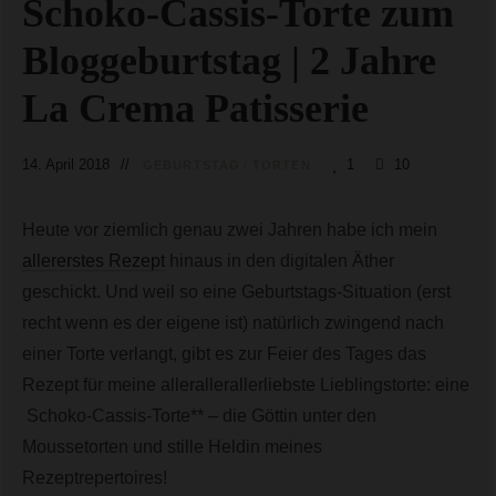
Schoko-Cassis-Torte zum
Bloggeburtstag | 2 Jahre
La Crema Patisserie
14. April 2018
1
10
GEBURTSTAG
/
TORTEN
Heute vor ziemlich genau zwei Jahren habe ich mein
allererstes Rezept
hinaus in den digitalen Äther
geschickt. Und weil so eine Geburtstags-Situation (erst
recht wenn es der eigene ist) natürlich zwingend nach
einer Torte verlangt, gibt es zur Feier des Tages das
Rezept für meine allerallerallerliebste Lieblingstorte: eine
Schoko-Cassis-Torte** – die Göttin unter den
Moussetorten und stille Heldin meines
Rezeptrepertoires!