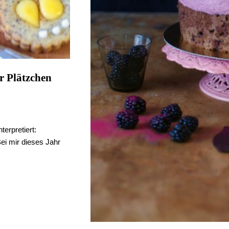
r Plätzchen
erpretiert:
i mir dieses Jahr