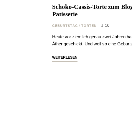
Schoko-Cassis-Torte zum Blo
Patisserie
10
GEBURTSTAG
/
TORTEN
Heute vor ziemlich genau zwei Jahren habe
Äther geschickt. Und weil so eine Geburt
WEITERLESEN
 wieder ein Rezept verpas
kein Rezept mehr und erhalte regelmäßig neue Rezepte