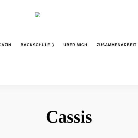
Backblog
aus
La
Berlin
GAZIN
BACKSCHULE
ÜBER MICH
ZUSAMMENARBEIT
Crema
Cassis