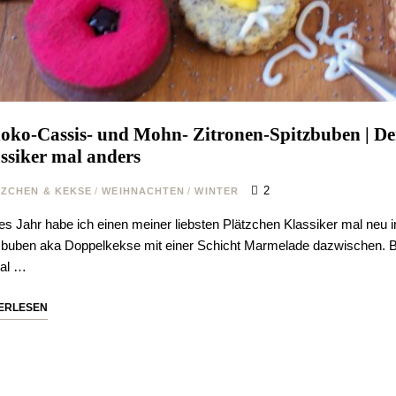
oko-Cassis- und Mohn- Zitronen-Spitzbuben | De
ssiker mal anders
2
ZCHEN & KEKSE
/
WEIHNACHTEN
/
WINTER
es Jahr habe ich einen meiner liebsten Plätzchen Klassiker mal neu int
zbuben aka Doppelkekse mit einer Schicht Marmelade dazwischen. Be
al …
ERLESEN