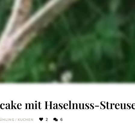
ake mit Haselnuss-Streus
2
6
ÜHLING
/
KUCHEN