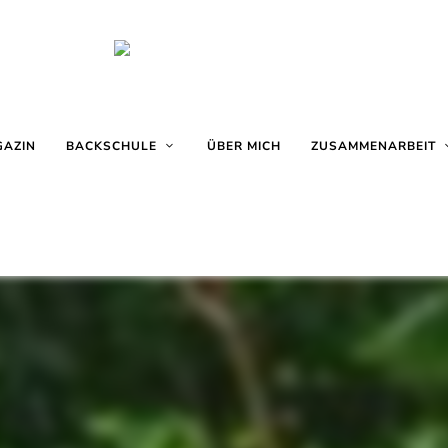
Backblog
La
aus
Berlin
GAZIN
BACKSCHULE
ÜBER MICH
ZUSAMMENARBEIT
Crema