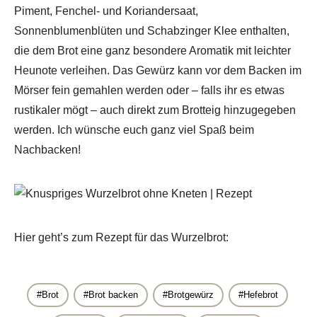
Piment, Fenchel- und Koriandersaat,
Sonnenblumenblüten und Schabzinger Klee enthalten,
die dem Brot eine ganz besondere Aromatik mit leichter
Heunote verleihen. Das Gewürz kann vor dem Backen im
Nie wieder ein Rezept
Mörser fein gemahlen werden oder – falls ihr es etwas
verpassen!
rustikaler mögt – auch direkt zum Brotteig hinzugegeben
werden. Ich wünsche euch ganz viel Spaß beim
Verpasse kein Rezept mehr und erhalte
Nachbacken!
regelmäßig neue Rezepte per Mail.
Hier geht’s zum Rezept für das Wurzelbrot:
Brot
Brot backen
Brotgewürz
Hefebrot