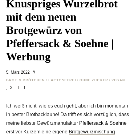
Knuspriges Wurzelbrot
mit dem neuen
Brotgewürz von
Pfeffersack & Soehne |
Werbung
5. März 2022
BROT & BRÖTCHEN
/
LACTOSEFREI
/
OHNE ZUCKER
/
VEGAN
3
1
Ich weiß nicht, wie es euch geht, aber ich bin momentan
in bester Brotbacklaune! Da trifft es sich vorzüglich, dass
meine liebste Gewürzmanufaktur
Pfeffersack & Soehne
erst vor Kurzem eine eigene
Brotgewürzmischung