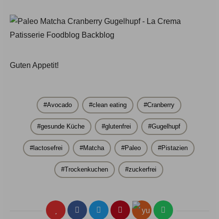
Guten Appetit!
Avocado
clean eating
Cranberry
gesunde Küche
glutenfrei
Gugelhupf
lactosefrei
Matcha
Paleo
Pistazien
Trockenkuchen
zuckerfrei