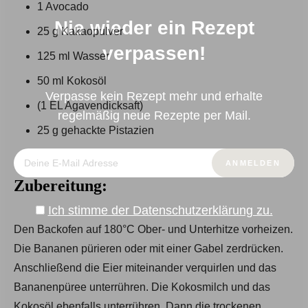
1 Avocado
Nie wieder ein Rezept
25 g Kakaopulver
verpassen!
125 ml Wasser
50 ml Kokosöl
Verpasse kein Rezept mehr und erhalte
(1 EL Agavendicksaft)
regelmäßig neue Rezepte per Mail.
25 g gehackte Pistazien
Zubereitung:
Ich stimme der Datenschutzerklärung zu.
Den Backofen auf 180°C Ober- und Unterhitze vorheizen.
Die Bananen pürieren oder mit einer Gabel zerdrücken.
Anschließend die Eier miteinander verquirlen und das
Bananenpüree unterrühren. Die Kokosmilch und das
Kokosöl ebenfalls unterrühren. Dann die trockenen