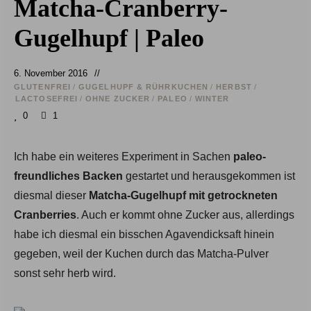
Matcha-Cranberry-
Gugelhupf | Paleo
6. November 2016
GLUTENFREI
/
GUGELHUPF & RÜHRKUCHEN
/
HERBST
/
LACTOSEFREI
/
OHNE ZUCKER
/
PALEO
/
WINTER
0
1
Ich habe ein weiteres Experiment in Sachen
paleo-
freundliches Backen
gestartet und herausgekommen ist
diesmal dieser
Matcha-Gugelhupf mit getrockneten
Cranberries
. Auch er kommt ohne Zucker aus, allerdings
habe ich diesmal ein bisschen Agavendicksaft hinein
gegeben, weil der Kuchen durch das Matcha-Pulver
sonst sehr herb wird.