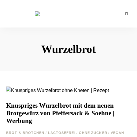
Backblog
aus
La
Berlin
Crema
Wurzelbrot
Knuspriges Wurzelbrot mit dem neuen
Brotgewürz von Pfeffersack & Soehne |
Werbung
BROT & BRÖTCHEN
/
LACTOSEFREI
/
OHNE ZUCKER
/
VEGAN