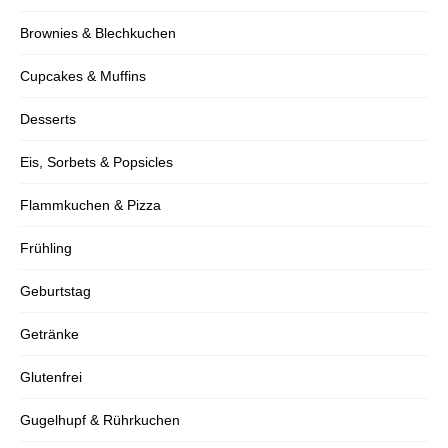
verpassen!
Brownies & Blechkuchen
Cupcakes & Muffins
Verpasse kein Rezept mehr und erhalte
Desserts
regelmäßig neue Rezepte per Mail.
Eis, Sorbets & Popsicles
Flammkuchen & Pizza
Frühling
Ich stimme der Datenschutzerklärung zu.
Geburtstag
Getränke
Glutenfrei
Gugelhupf & Rührkuchen