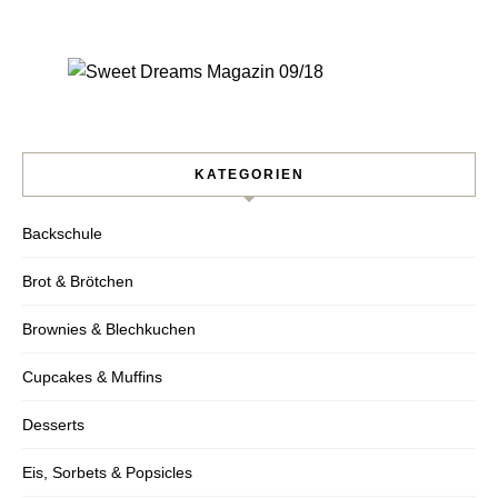
Nie wieder ein Rezept
verpassen!
KATEGORIEN
Backschule
Verpasse kein Rezept mehr und erhalte
regelmäßig neue Rezepte per Mail.
Brot & Brötchen
Brownies & Blechkuchen
Cupcakes & Muffins
Desserts
Ich stimme der Datenschutzerklärung zu.
Eis, Sorbets & Popsicles