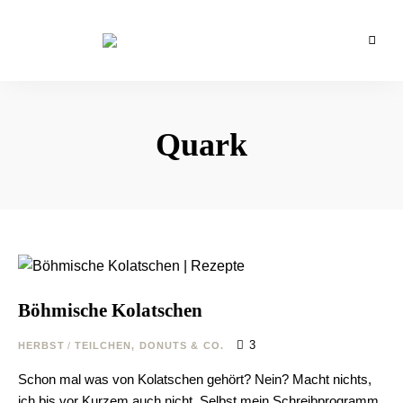
Backblog
aus
La
Berlin
Crema
Quark
Böhmische Kolatschen
3
HERBST
/
TEILCHEN, DONUTS & CO.
Schon mal was von Kolatschen gehört? Nein? Macht nichts,
ich bis vor Kurzem auch nicht. Selbst mein Schreibprogramm