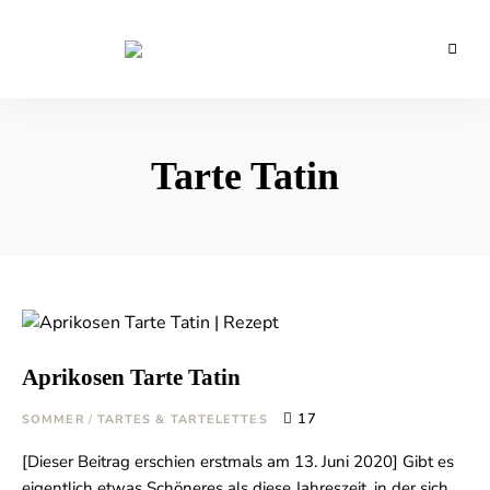
Backblog
aus
La
Berlin
Crema
Tarte Tatin
Aprikosen Tarte Tatin
17
SOMMER
/
TARTES & TARTELETTES
[Dieser Beitrag erschien erstmals am 13. Juni 2020] Gibt es
eigentlich etwas Schöneres als diese Jahreszeit, in der sich