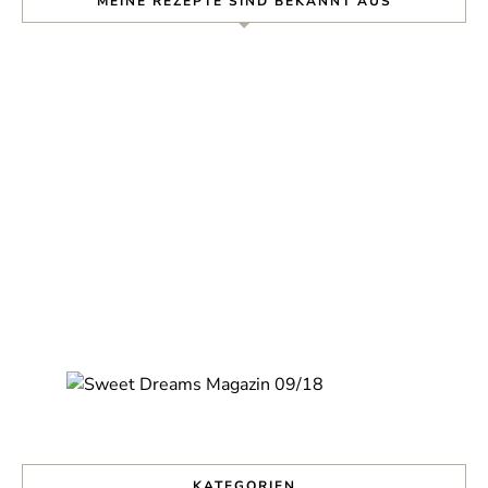
MEINE REZEPTE SIND BEKANNT AUS
Nie wieder ein Rezept
verpassen!
Verpasse kein Rezept mehr und erhalte
regelmäßig neue Rezepte per Mail.
KATEGORIEN