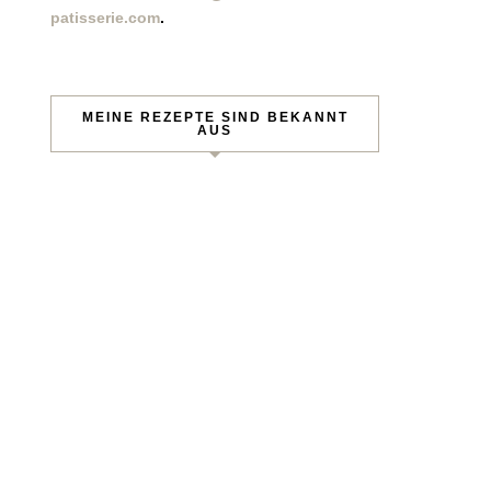
patisserie.com
.
MEINE REZEPTE SIND BEKANNT
AUS
sen!
 per Mail.