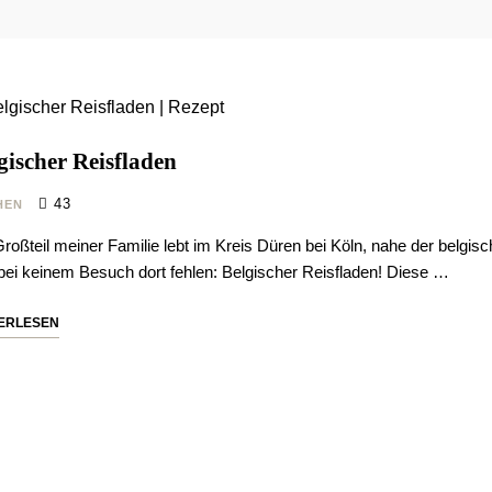
gischer Reisfladen
43
HEN
Großteil meiner Familie lebt im Kreis Düren bei Köln, nahe der belgi
 bei keinem Besuch dort fehlen: Belgischer Reisfladen! Diese …
ERLESEN