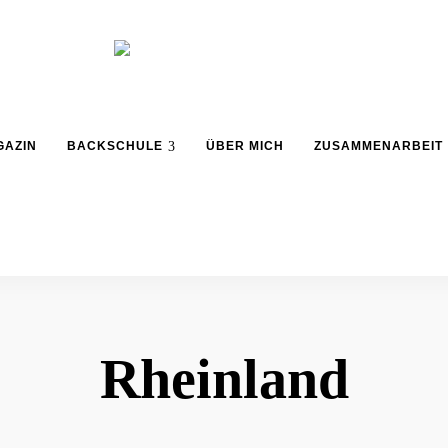
Backblog
aus
La
Berlin
GAZIN
BACKSCHULE
ÜBER MICH
ZUSAMMENARBEIT
Crema
Rheinland