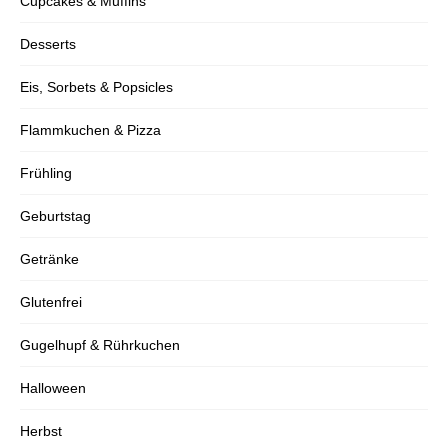
Cupcakes & Muffins
Desserts
Verpasse kein Rezept mehr und erhalte
regelmäßig neue Rezepte per Mail.
Eis, Sorbets & Popsicles
Flammkuchen & Pizza
Frühling
Geburtstag
Ich stimme der Datenschutzerklärung zu.
Getränke
Glutenfrei
Gugelhupf & Rührkuchen
Halloween
Herbst