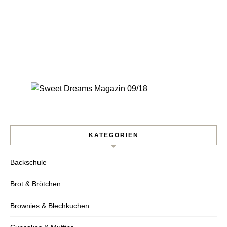
KATEGORIEN
Backschule
Brot & Brötchen
Nie wieder ein Rezept
Brownies & Blechkuchen
verpassen!