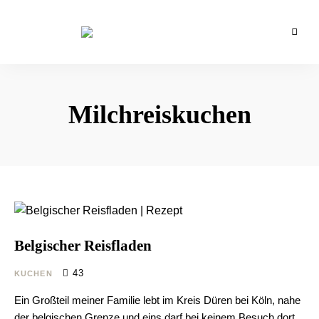
Backblog
aus
La
Berlin
Crema
Milchreiskuchen
Belgischer Reisfladen
43
KUCHEN
Ein Großteil meiner Familie lebt im Kreis Düren bei Köln, nahe
der belgischen Grenze und eins darf bei keinem Besuch dort