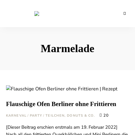
Backblog
aus
La
Berlin
Crema
Marmelade
Flauschige Ofen Berliner ohne Frittieren
20
KARNEVAL
/
PARTY
/
TEILCHEN, DONUTS & CO.
[Dieser Beitrag erschien erstmals am 19. Februar 2022]
Nach all den frittierten Quarkbällchen und Mini Berlinern die