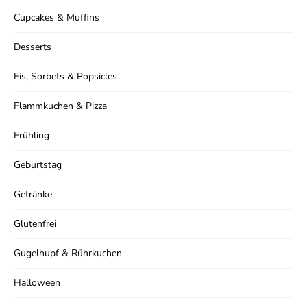
verpassen!
Cupcakes & Muffins
Verpasse kein Rezept mehr und erhalte
Desserts
regelmäßig neue Rezepte per Mail.
Eis, Sorbets & Popsicles
Flammkuchen & Pizza
Frühling
Ich stimme der Datenschutzerklärung zu.
Geburtstag
Getränke
Glutenfrei
Gugelhupf & Rührkuchen
Halloween