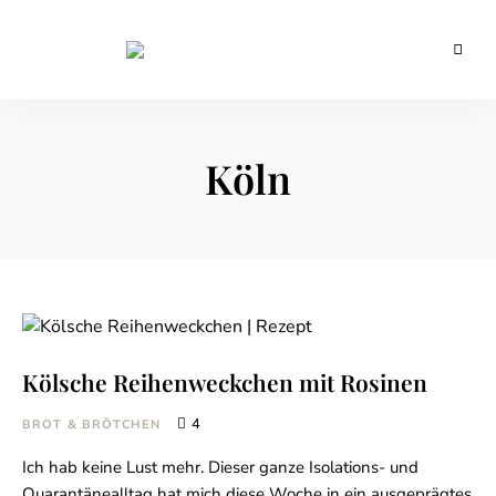
Backblog
aus
La
Berlin
Crema
Köln
Kölsche Reihenweckchen mit Rosinen
4
BROT & BRÖTCHEN
Ich hab keine Lust mehr. Dieser ganze Isolations- und
Quarantänealltag hat mich diese Woche in ein ausgeprägtes