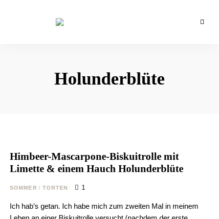
Backblog
aus
La
Berlin
Crema
Holunderblüte
Himbeer-Mascarpone-Biskuitrolle mit
Limette & einem Hauch Holunderblüte
1
SOMMER
/
TORTEN
Ich hab’s getan. Ich habe mich zum zweiten Mal in meinem
Leben an einer Biskuitrolle versucht (nachdem der erste