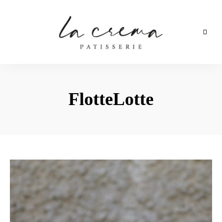
Backblog
aus
La
Berlin
Crema
FlotteLotte