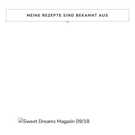
MEINE REZEPTE SIND BEKANNT AUS
Nie wieder ein Rezept
verpassen!
Verpasse kein Rezept mehr und erhalte
regelmäßig neue Rezepte per Mail.