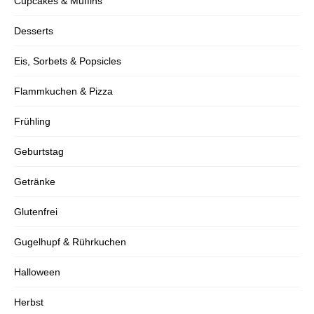
Cupcakes & Muffins
Desserts
Verpasse kein Rezept mehr und erhalte
regelmäßig neue Rezepte per Mail.
Eis, Sorbets & Popsicles
Flammkuchen & Pizza
Frühling
Geburtstag
Getränke
Glutenfrei
Gugelhupf & Rührkuchen
Halloween
Herbst