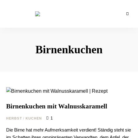
Backblog
aus
La
Berlin
Crema
Birnenkuchen
Birnenkuchen mit Walnusskaramell
1
HERBST
/
KUCHEN
Die Birne hat mehr Aufmerksamkeit verdient! Ständig steht sie
im Schatten ihres omnipräsenten Verwandten, dem Apfel, der