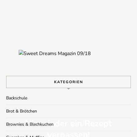
KATEGORIEN
Backschule
Brot & Brötchen
Nie wieder ein Rezept
Brownies & Blechkuchen
verpassen!