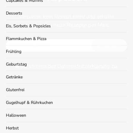
Cupcakes & Muffins
Desserts
Verpasse kein Rezept mehr und erhalte
regelmäßig neue Rezepte per Mail.
Eis, Sorbets & Popsicles
Flammkuchen & Pizza
Frühling
Geburtstag
Ich stimme der Datenschutzerklärung zu.
Getränke
Glutenfrei
Gugelhupf & Rührkuchen
Halloween
Herbst