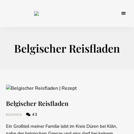
Backblog
aus
La
Berlin
Crema
Belgischer Reisfladen
Belgischer Reisfladen
43
KUCHEN
Ein Großteil meiner Familie lebt im Kreis Düren bei Köln,
nahe der belgischen Grenze und eins darf bei keinem