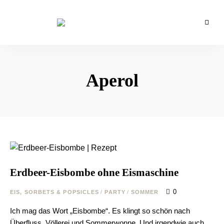
Backblog
aus
La
Berlin
Crema
Aperol
Erdbeer-Eisbombe ohne Eismaschine
0
EIS, SORBETS & POPSICLES
/
PARTY
/
SOMMER
Ich mag das Wort „Eisbombe“. Es klingt so schön nach
Überfluss, Völlerei und Sommerwonne. Und irgendwie auch