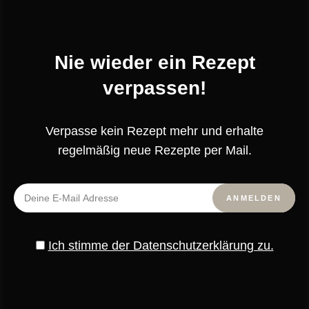
Beitragsnavigation
VORHERIGER BEITRAG
Mein neues E-Book »Tolle
Weihnachtstorten« ist da!
Nie wieder ein Rezept
verpassen!
NÄCHSTER BEITRAG
Juleboller | Dänische Adventsbrötchen
Verpasse kein Rezept mehr und erhalte
regelmäßig neue Rezepte per Mail.
Andere Rezepte, die Dir gefallen
könnten
Ich stimme der Datenschutzerklärung zu.