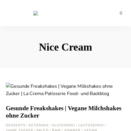
Backblog
aus
La
Berlin
Crema
Nice Cream
Gesunde Freakshakes | Vegane Milchshakes
ohne Zucker
DESSERTS
/
GETRÄNKE
/
GLUTENFREI
/
LACTOSEFREI
/
OHNE ZUCKER
/
PALEO
/
RAW
/
SOMMER
/
VEGAN