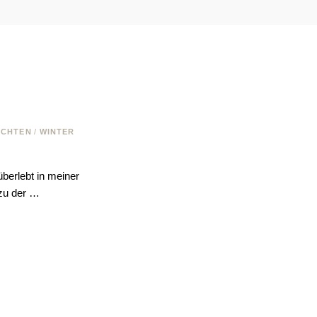
ACHTEN
/
WINTER
berlebt in meiner
zu der …