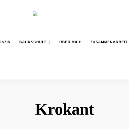
Backblog
aus
La
Berlin
GAZIN
BACKSCHULE
ÜBER MICH
ZUSAMMENARBEIT
Crema
Krokant