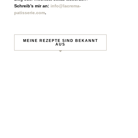
Schreib’s mir an:
info@lacrema-
patisserie.com
.
MEINE REZEPTE SIND BEKANNT
AUS
sen!
 per Mail.