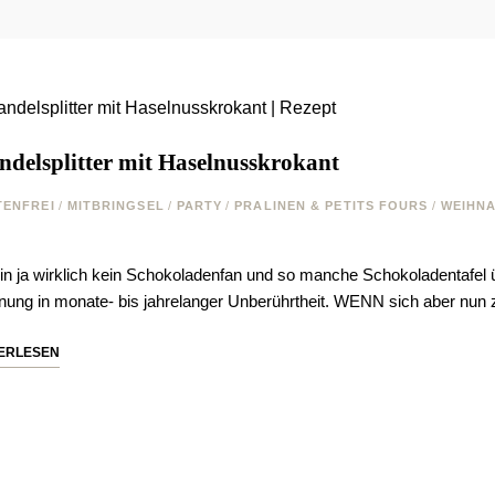
delsplitter mit Haselnusskrokant
TENFREI
/
MITBRINGSEL
/
PARTY
/
PRALINEN & PETITS FOURS
/
WEIHN
bin ja wirklich kein Schokoladenfan und so manche Schokoladentafel ü
ung in monate- bis jahrelanger Unberührtheit. WENN sich aber nun 
ERLESEN