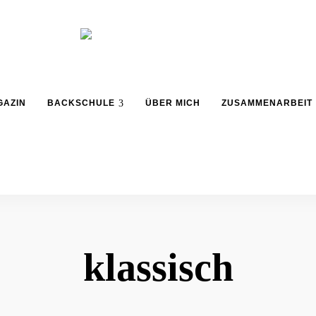
Backblog
aus
La
Berlin
GAZIN
BACKSCHULE
ÜBER MICH
ZUSAMMENARBEIT
Crema
klassisch