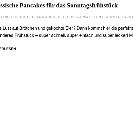
ssische Pancakes für das Sonntagsfrühstück
HLING
/
HERBST
/
PFANNKUCHEN, CRÊPES & WAFFELN
/
SOMMER
/
WIN
e Lust auf Brötchen und gekochte Eier? Dann kommt hier die perfekte 
nderes Frühstück – super schnell, super einfach und super lecker!
ERLESEN