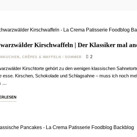
warzwälder Kirschwaffeln | Der Klassiker mal an
2
NKUCHEN, CRÊPES & WAFFELN
/
SOMMER
arzwälder Kirschtorte gehört zu den wenigen klassischen Sahnetorten
e esse. Kirschen, Schokolade und Schlagsahne – muss ich noch m
es …
ERLESEN