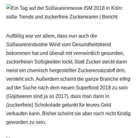
Auffällig war vor allem, dass nun auch die
Süßwarenindustrie Wind vom Gesundheitstrend
bekommen hat und überall mit vermeintlich gesunden,
zuckerfreien Süßigkeiten lockt. Statt Zucker steckt dann
meist ein chemisch hergestellter Zuckerersatzstoff drin,
versteht sich. Außerdem scheint die ganze Branche eifrig
Nie wieder ein Rezept
auf der Suche nach dem neuen Superfood 2018 zu sein
(Gojibeeren sind ja so 2017), dass man dann in
verpassen!
(zuckerfreie) Schokolade getunkt für teures Geld
verkaufen kann. Bisher scheint sie aber noch nicht fündig
Verpasse kein Rezept mehr und erhalte
geworden zu sein.
regelmäßig neue Rezepte per Mail.