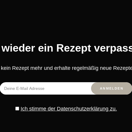
„Mela, Ciliegia und Pesca 115“
von Silikomart
 wieder ein Rezept verpas
Zartbitter Kuvertüre Callets
(70,5 %)
kein Rezept mehr und erhalte regelmäßig neue Rezepte
Weiße Kuvertüre Callets (28 %)
Ich stimme der Datenschutzerklärung zu.