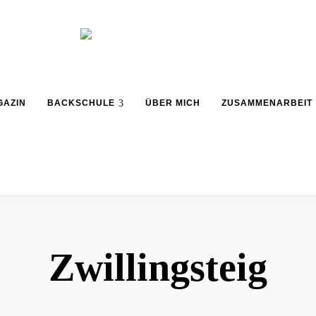
Backblog
aus
La
Berlin
GAZIN
BACKSCHULE
ÜBER MICH
ZUSAMMENARBEIT
Crema
Zwillingsteig