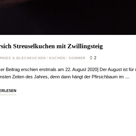
rsich Streuselkuchen mit Zwillingsteig
2
WNIES & BLECHKUCHEN
/
KUCHEN
/
SOMMER
ser Beitrag erschien erstmals am 22. August 2020] Der August ist für 
nsten Zeiten des Jahres, denn dann hängt der Pfirsichbaum im …
ERLESEN