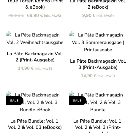
Tolle Torten Kombo (Print
La Pâte Backmagazin Vol.
& eBook)
2 (eBook)
Ursprünglicher
Aktueller
99,80
€
69,90
€
9,90
€
inkl. MwSt
inkl. MwSt
Preis
Preis
war:
ist:
99,80 €
69,90 €.
IN DEN WARENKORB
La Pâte Backmagazin Vol.
2 (Print-Ausgabe)
IN DEN WARENKORB
La Pâte Backmagazin Vol.
3 (Print-Ausgabe)
14,90
€
inkl. MwSt
14,90
€
inkl. MwSt
SALE
SALE
IN DEN WARENKORB
IN DEN WARENKORB
La Pâte Bundle: Vol. 1,
La Pâte Bundle: Vol. 1,
Vol. 2 & Vol. 03 (eBooks)
Vol. 2 & Vol. 3 (Print-