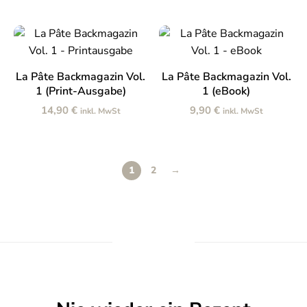
Preis
Preis
war:
ist:
war:
ist:
29,80 €
24,90 €.
29,80 €
24,90 €.
IN DEN WARENKORB
IN DEN WARENKORB
La Pâte Backmagazin Vol.
La Pâte Backmagazin Vol.
1 (Print-Ausgabe)
1 (eBook)
14,90
€
9,90
€
inkl. MwSt
inkl. MwSt
1
2
→